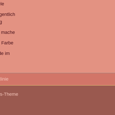
le
gentlich
g
h mache
 Farbe
de im
linie
ss-Theme