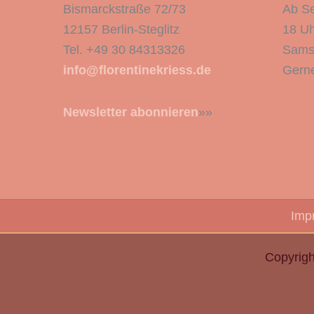
Bismarckstraße 72/73
Ab Se
12157 Berlin-Steglitz
18 Uh
Tel. +49 30 84313326
Sams
info@florentinekriess.de
Gerne
Newsletter abonnieren
»»
Imp
Copyrigh