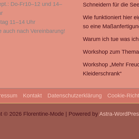
pt.: Do-Fr10–12 und 14–
Schneidern für die See
r
Wie funktioniert hier ei
tag 11–14 Uhr
so eine Maßanfertigun
 auch nach Vereinbarung!
Warum ich tue was ic
Workshop zum Thema
Workshop „Mehr Freu
Kleiderschrank“
ressum
Kontakt
Datenschutzerklärung
Cookie-Richt
t © 2026 Florentine-Mode | Powered by
Astra-WordPre