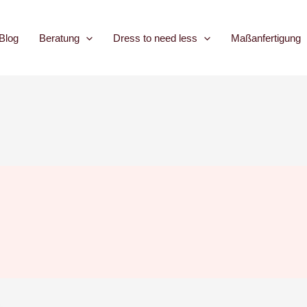
Blog
Beratung
Dress to need less
Maßanfertigung