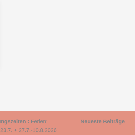
ngszeiten :
Ferien:
Neueste Beiträge
-23.7. + 27.7.-10.8.2026