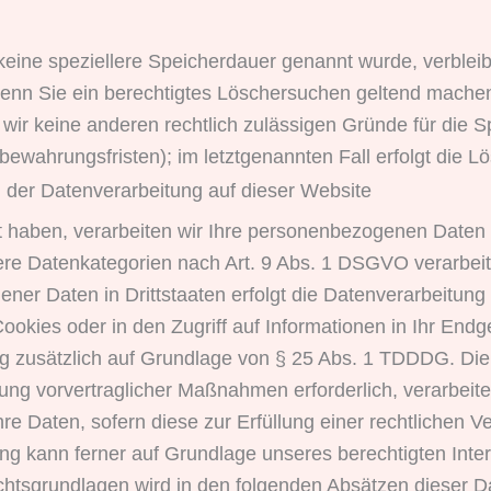
keine speziellere Speicherdauer genannt wurde, verble
 Wenn Sie ein berechtigtes Löschersuchen geltend machen
n wir keine anderen rechtlich zulässigen Gründe für di
bewahrungsfristen); im letztgenannten Fall erfolgt die L
der Datenverarbeitung auf dieser Website
gt haben, verarbeiten wir Ihre personenbezogenen Daten 
dere Datenkategorien nach Art. 9 Abs. 1 DSGVO verarbeit
ner Daten in Drittstaaten erfolgt die Datenverarbeitung 
kies oder in den Zugriff auf Informationen in Ihr Endger
ng zusätzlich auf Grundlage von § 25 Abs. 1 TDDDG. Die Ei
ung vorvertraglicher Maßnahmen erforderlich, verarbeite
re Daten, sofern diese zur Erfüllung einer rechtlichen Ve
ung kann ferner auf Grundlage unseres berechtigten Inter
echtsgrundlagen wird in den folgenden Absätzen dieser D