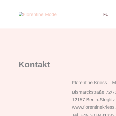
Zum
Inhalt
FL
springen
Kontakt
Florentine Kriess –
Bismarckstraße 72/7
12157 Berlin-Steglitz
www.florentinekriess
Tel. +49 30 8431332