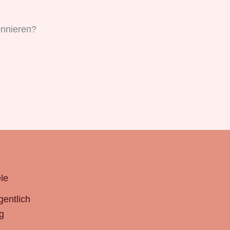
nnieren?
le
gentlich
g