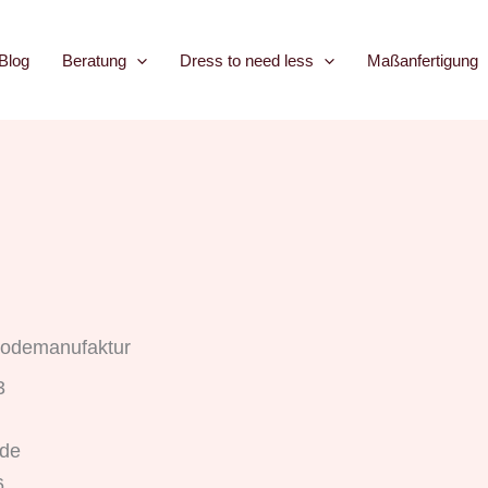
Blog
Beratung
Dress to need less
Maßanfertigung
 Modemanufaktur
3
.de
6