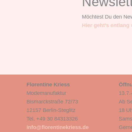
Newslet
Möchtest Du den New
Hier geht’s entlang 
Florentine Kriess
Öffnu
Modemanufaktur
13.7.
Bismarckstraße 72/73
Ab Se
12157 Berlin-Steglitz
18 Uh
Tel. +49 30 84313326
Sams
info@florentinekriess.de
Gerne