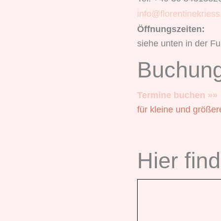
info@florentinekriess
Öffnungszeiten:
siehe unten in der Fu
Buchung
Termine buchen »»
für kleine und größe
Hier fin