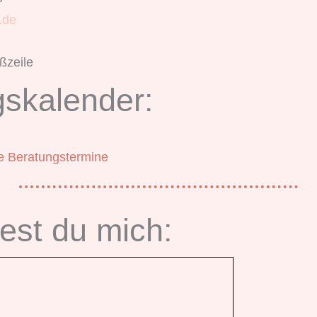
.de
ßzeile
skalender:
re Beratungstermine
dest du mich: